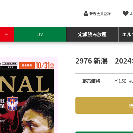
新規会員登録
J2
定額読み放題
エル
2976 新潟 202
販売価格
￥150
税
読