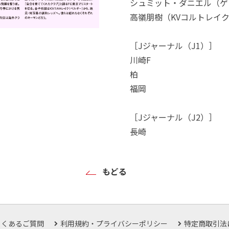
シュミット・ダニエル（ゲ
高嶺朋樹（KVコルトレイ
［Jジャーナル（J1）］
川崎F
柏
福岡
［Jジャーナル（J2）］
長崎
もどる
よくあるご質問
利用規約・プライバシーポリシー
特定商取引法