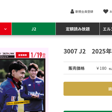
新規会員登録
J2
定額読み放題
エル
3007 J2 202
販売価格
￥180
税
読