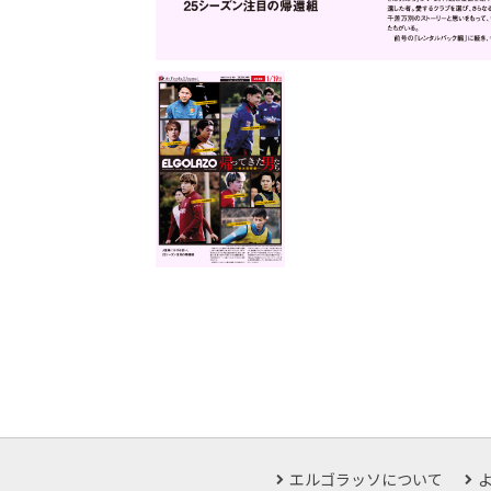
エルゴラッソについて