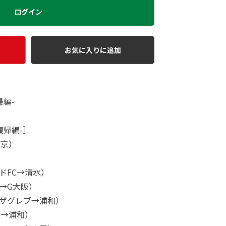
ログイン
お気に入りに追加
帰編-
復帰編-］
東京）
ドFC→清水）
→G大阪）
・ザグレブ→浦和）
ク→浦和）