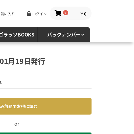
￥0
お気に入り
ログイン
0
ゴラッソBOOKS
バックナンバー
5年01月19日発行
込
み放題でお得に読む
or