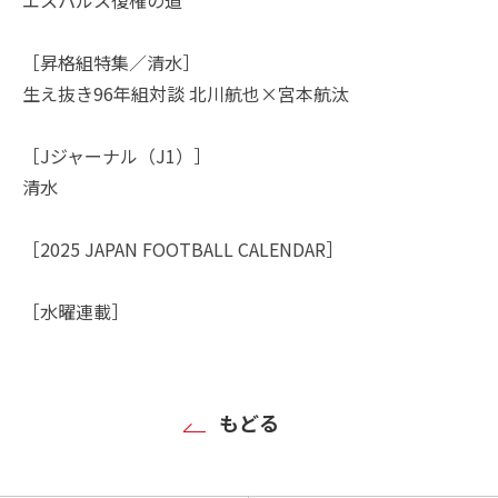
［昇格組特集／清水］
生え抜き96年組対談 北川航也×宮本航汰
［Jジャーナル（J1）］
清水
［2025 JAPAN FOOTBALL CALENDAR］
［水曜連載］
もどる