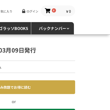
￥0
お気に入り
ログイン
0
ゴラッソBOOKS
バックナンバー
年03月09日発行
込
み放題でお得に読む
or