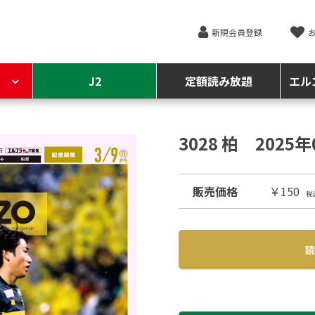
新規会員登録
J2
定額読み放題
エル
3028 柏 2025
販売価格
￥150
税
読