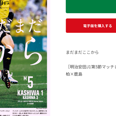
電子版を購入する
まだまだここから
［明治安田J1第5節マッチ
柏×鹿島