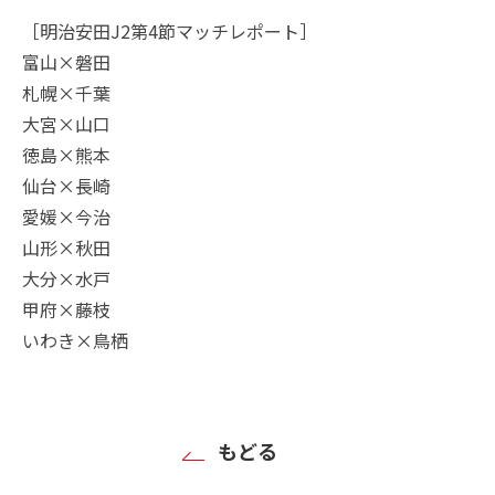
［明治安田J2第4節マッチレポート］
富山×磐田
札幌×千葉
大宮×山口
徳島×熊本
仙台×長崎
愛媛×今治
山形×秋田
大分×水戸
甲府×藤枝
いわき×鳥栖
もどる