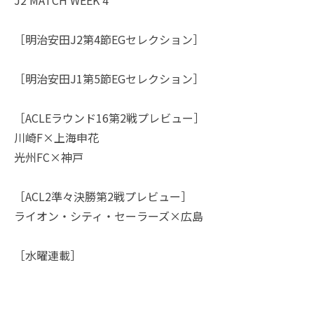
［明治安田J2第4節EGセレクション］
［明治安田J1第5節EGセレクション］
［ACLEラウンド16第2戦プレビュー］
川崎F×上海申花
光州FC×神戸
［ACL2準々決勝第2戦プレビュー］
ライオン・シティ・セーラーズ×広島
［水曜連載］