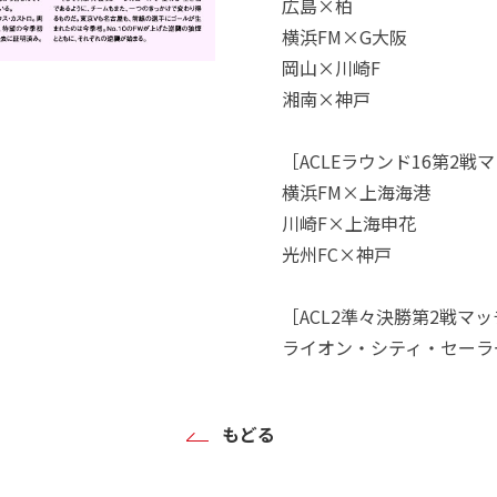
広島×柏
横浜FM×G大阪
岡山×川崎F
湘南×神戸
［ACLEラウンド16第2戦
横浜FM×上海海港
川崎F×上海申花
光州FC×神戸
［ACL2準々決勝第2戦マ
ライオン・シティ・セーラ
もどる