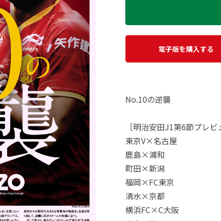
電子版を購入する
No.10の逆襲
［明治安田J1第6節プレビ
東京V×名古屋
鹿島×浦和
町田×新潟
福岡×FC東京
清水×京都
横浜FC×C大阪