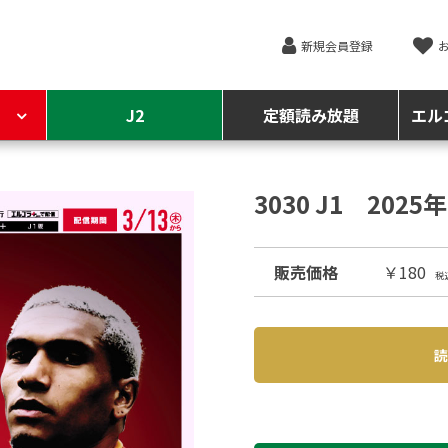
新規会員登録
J2
定額読み放題
エル
3030 J1 202
販売価格
￥180
税
読