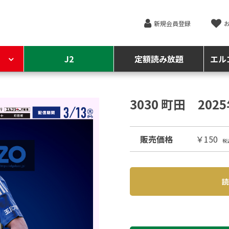
新規会員登録
J2
定額読み放題
エル
3030 町田 202
販売価格
￥150
税
読