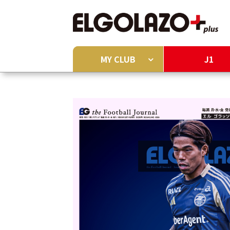
MY CLUB
J1