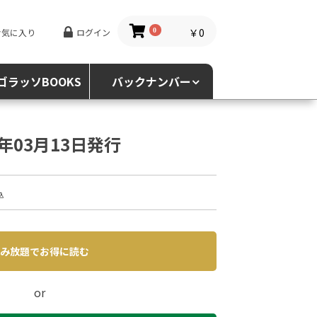
￥0
お気に入り
ログイン
0
ゴラッソBOOKS
バックナンバー
5年03月13日発行
込
み放題でお得に読む
or