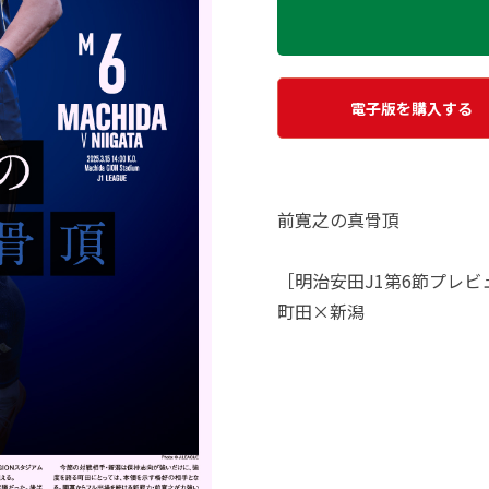
電子版を購入する
前寛之の真骨頂
［明治安田J1第6節プレビ
町田×新潟