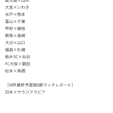
大宮×いわき
水戸×熊本
富山×千葉
甲府×藤枝
群馬×長崎
大分×山口
福島×札幌
栃木SC×仙台
FC大阪×磐田
松本×鳥栖
［W杯最終予選第8節マッチレポート］
日本×サウジアラビア