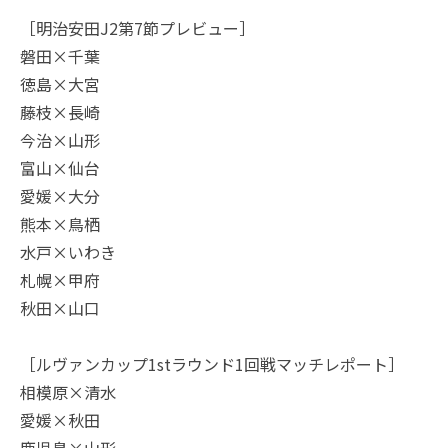
［明治安田J2第7節プレビュー］
磐田×千葉
徳島×大宮
藤枝×長崎
今治×山形
富山×仙台
愛媛×大分
熊本×鳥栖
水戸×いわき
札幌×甲府
秋田×山口
［ルヴァンカップ1stラウンド1回戦マッチレポート］
相模原×清水
愛媛×秋田
鹿児島×山形