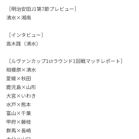
［明治安田J1第7節プレビュー］
清水×湘南
［インタビュー］
高木践（清水）
［ルヴァンカップ1stラウンド1回戦マッチレポート］
相模原×清水
愛媛×秋田
鹿児島×山形
大宮×いわき
水戸×熊本
富山×千葉
甲府×藤枝
群馬×長崎
大分×山口