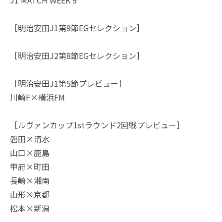
［明治安田J1第9節EGセレクション］
［明治安田J2第8節EGセレクション］
［明治安田J1第5節プレビュー］
川崎F×横浜FM
［ルヴァンカップ1stラウンド2回戦プレビュー］
磐田×清水
山口×鹿島
甲府×町田
長崎×湘南
山形×京都
松本×新潟