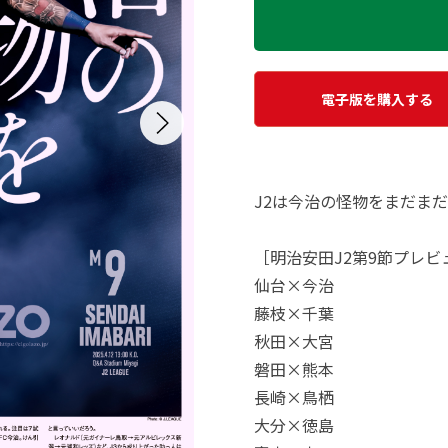
電子版を購入する
J2は今治の怪物をまだま
［明治安田J2第9節プレビ
仙台×今治
藤枝×千葉
秋田×大宮
磐田×熊本
長崎×鳥栖
大分×徳島