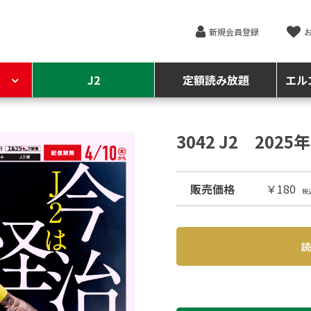
新規会員登録
J2
定額読み放題
エル
3042 J2 202
販売価格
￥180
税
読