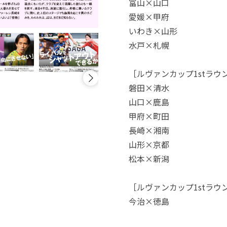
富山×山口
愛媛×甲府
いわき×山形
水戸×札幌
［ルヴァンカップ1stラウ
磐田×清水
山口×鹿島
甲府×町田
長崎×湘南
山形×京都
松本×新潟
［ルヴァンカップ1stラウ
今治×徳島