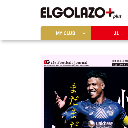
MY CLUB
J1