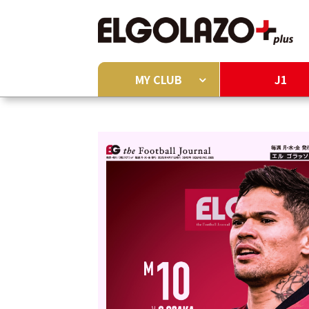
MY CLUB
J1