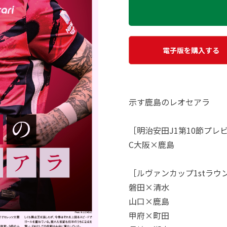
電子版を購入する
示す鹿島のレオセアラ
［明治安田J1第10節プレ
C大阪×鹿島
［ルヴァンカップ1stラウ
磐田×清水
山口×鹿島
甲府×町田