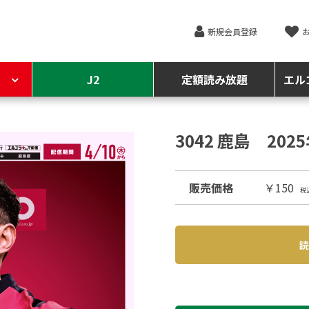
新規会員登録
J2
定額読み放題
エル
3042 鹿島 202
販売価格
￥150
税
読