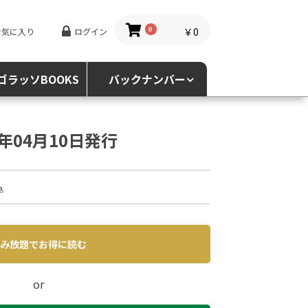
￥0
お気に入り
ログイン
0
ゴラッソBOOKS
バックナンバー
5年04月10日発行
込
み放題でお得に読む
or