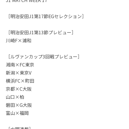
［明治安田J1第17節EGセレクション］
［明治安田J1第13節プレビュー］
川崎F×浦和
［ルヴァンカップ3回戦プレビュー］
湘南×FC東京
新潟×東京V
横浜FC×町田
京都×C大阪
山口×柏
磐田×G大阪
富山×福岡
［水曜連載］