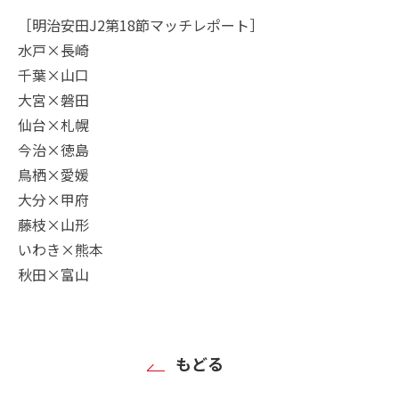
［明治安田J2第18節マッチレポート］
水戸×長崎
千葉×山口
大宮×磐田
仙台×札幌
今治×徳島
鳥栖×愛媛
大分×甲府
藤枝×山形
いわき×熊本
秋田×富山
もどる