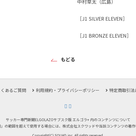
中村草太（広島）
［J1 SILVER ELEVEN］
［J1 BRONZE ELEVEN］
もどる
よくあるご質問
利用規約・プライバシーポリシー
特定商取引法
サッカー専門新聞ELGOLAZOサブスク版 エルゴラ+ 内のコンテンツについて
用」の範囲を超えて使用する場合には、株式会社スクワッドや当該コンテンツの著作
Copyright(C) SQUAD,inc. All rights reserved.