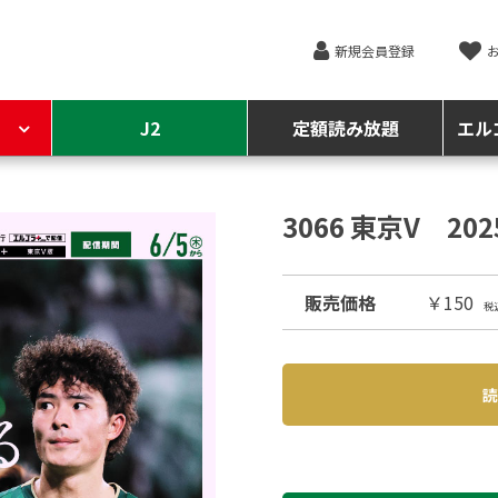
新規会員登録
J2
定額読み放題
エル
3066 東京V 20
販売価格
￥150
税
読