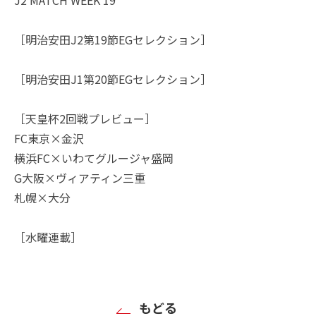
［明治安田J2第19節EGセレクション］
［明治安田J1第20節EGセレクション］
［天皇杯2回戦プレビュー］
FC東京×金沢
横浜FC×いわてグルージャ盛岡
G大阪×ヴィアティン三重
札幌×大分
［水曜連載］
もどる