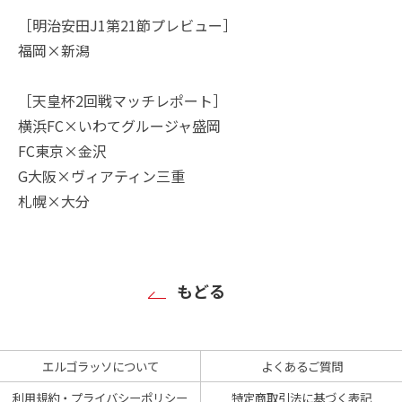
［明治安田J1第21節プレビュー］
福岡×新潟
［天皇杯2回戦マッチレポート］
横浜FC×いわてグルージャ盛岡
FC東京×金沢
G大阪×ヴィアティン三重
札幌×大分
もどる
エルゴラッソについて
よくあるご質問
利用規約・プライバシーポリシー
特定商取引法に基づく表記