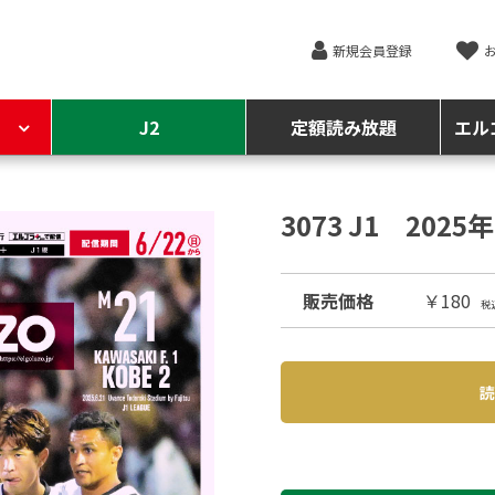
新規会員登録
J2
定額読み放題
エル
3073 J1 202
販売価格
￥180
税
読