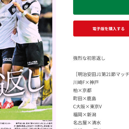
電子版を購入する
強烈な初恩返し
［明治安田J1第21節マッ
川崎F×神戸
柏×京都
町田×鹿島
C大阪×東京V
福岡×新潟
名古屋×清水