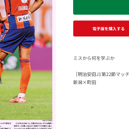
電子版を購入する
ミスから何を学ぶか
［明治安田J1第22節マッ
新潟×町田