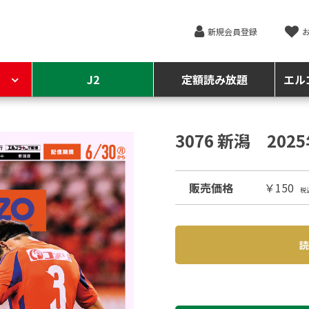
新規会員登録
J2
定額読み放題
エル
3076 新潟 202
販売価格
￥150
税
読