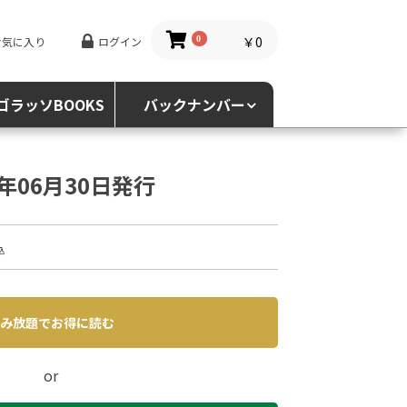
￥0
お気に入り
ログイン
0
ゴラッソBOOKS
バックナンバー
5年06月30日発行
込
み放題でお得に読む
or