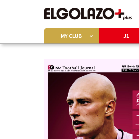
MY CLUB
J1