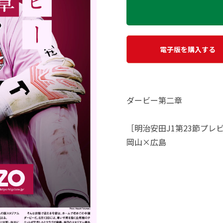
電子版を購入する
ダービー第二章
［明治安田J1第23節プレ
岡山×広島