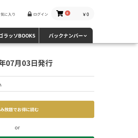
￥0
お気に入り
ログイン
0
ゴラッソBOOKS
バックナンバー
5年07月03日発行
込
み放題でお得に読む
or