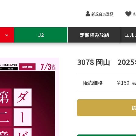
新規会員登録
J2
定額読み放題
エル
3078 岡山 202
販売価格
￥150
税
読