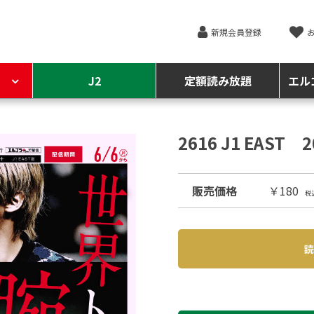
新規会員登録
J2
定額読み放題
エル
2616 J1 EAST
販売価格
￥180
税
読