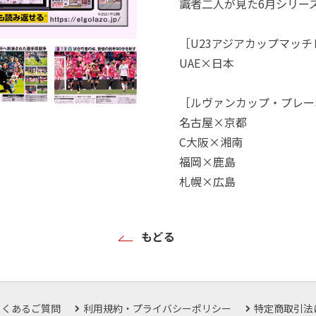
識者二人が見た6月シリー
［U23アジアカップマッ
UAE×日本
［ルヴァンカップ・プレー
名古屋×京都
C大阪×湘南
福岡×鹿島
札幌×広島
もどる
よくあるご質問
利用規約・プライバシーポリシー
特定商取引法