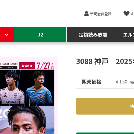
新規会員登録
J2
定額読み放題
エル
3088 神戸 202
販売価格
￥150
税
読