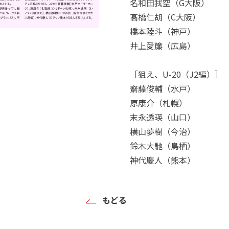
名和田我空（G大阪）
髙橋仁胡（C大阪）
橋本陸斗（神戸）
井上愛簾（広島）
［狙え、U-20（J2編）］
齋藤俊輔（水戸）
原康介（札幌）
末永透瑛（山口）
横山夢樹（今治）
鈴木大馳（鳥栖）
神代慶人（熊本）
もどる