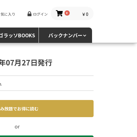
￥0
お気に入り
ログイン
0
ゴラッソBOOKS
バックナンバー
5年07月27日発行
込
み放題でお得に読む
or