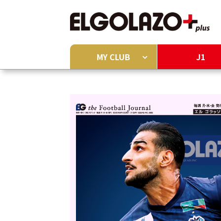
MY CLUB
J1