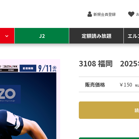
新規会員登録
J2
定額読み放題
エル
3108 福岡 202
販売価格
￥150
税
読