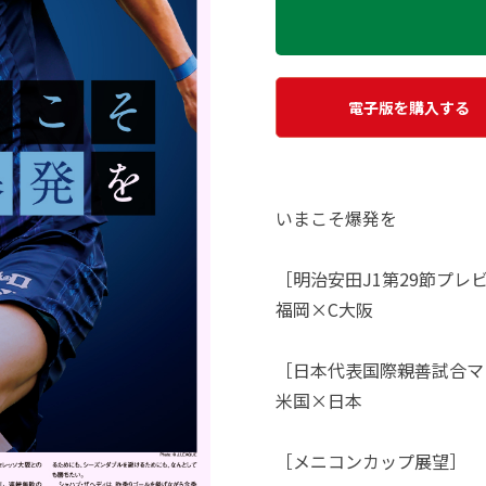
電子版を購入する
いまこそ爆発を
［明治安田J1第29節プレ
福岡×C大阪
［日本代表国際親善試合マ
米国×日本
［メニコンカップ展望］