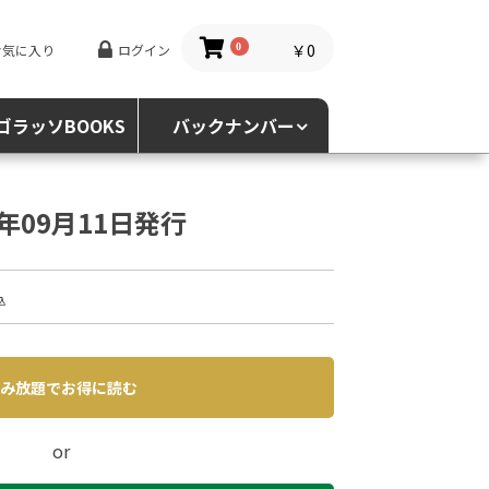
￥0
お気に入り
ログイン
0
ゴラッソBOOKS
バックナンバー
5年09月11日発行
込
み放題でお得に読む
or