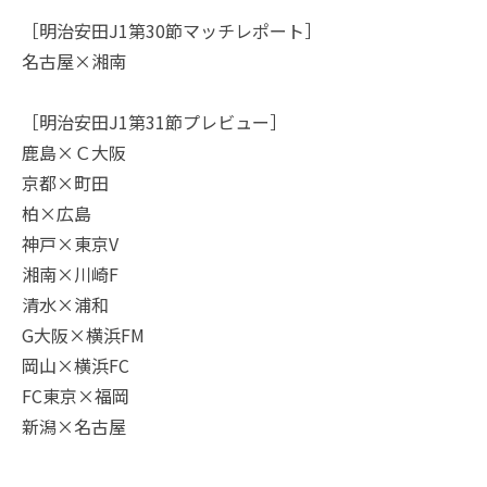
［明治安田J1第30節マッチレポート］
名古屋×湘南
［明治安田J1第31節プレビュー］
鹿島×Ｃ大阪
京都×町田
柏×広島
神戸×東京V
湘南×川崎F
清水×浦和
G大阪×横浜FM
岡山×横浜FC
FC東京×福岡
新潟×名古屋