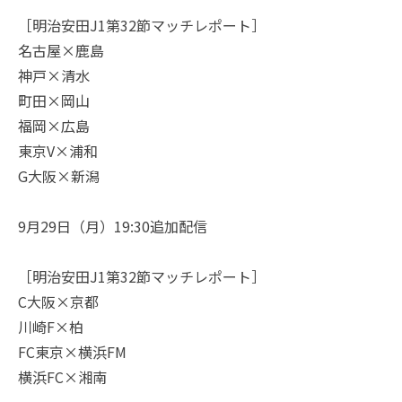
［明治安田J1第32節マッチレポート］
名古屋×鹿島
神戸×清水
町田×岡山
福岡×広島
東京V×浦和
G大阪×新潟
9月29日（月）19:30追加配信
［明治安田J1第32節マッチレポート］
C大阪×京都
川崎F×柏
FC東京×横浜FM
横浜FC×湘南