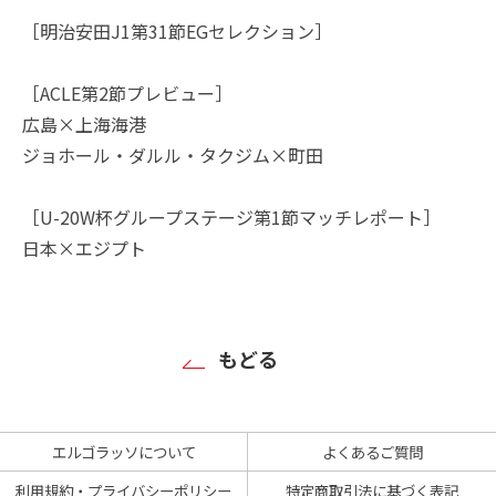
［明治安田J1第31節EGセレクション］
［ACLE第2節プレビュー］
広島×上海海港
ジョホール・ダルル・タクジム×町田
［U-20W杯グループステージ第1節マッチレポート］
日本×エジプト
もどる
エルゴラッソについて
よくあるご質問
利用規約・プライバシーポリシー
特定商取引法に基づく表記