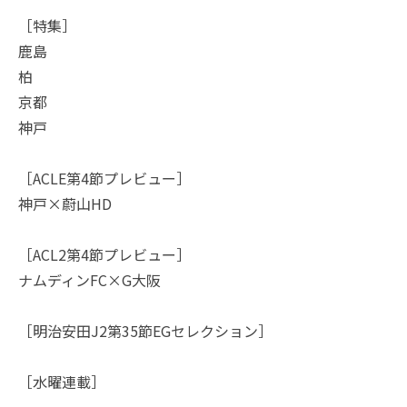
［特集］
鹿島
柏
京都
神戸
［ACLE第4節プレビュー］
神戸×蔚山HD
［ACL2第4節プレビュー］
ナムディンFC×G大阪
［明治安田J2第35節EGセレクション］
［水曜連載］