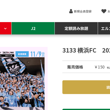
新規会員登録
J2
定額読み放題
エル
3133 横浜FC 2
販売価格
￥150
税
読