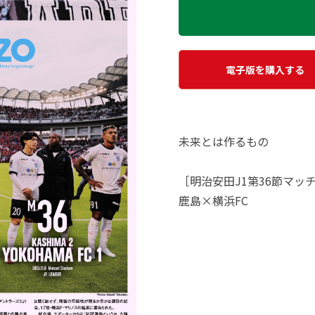
電子版を購入する
未来とは作るもの
［明治安田J1第36節マッ
鹿島×横浜FC