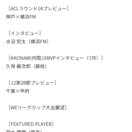
［ACLラウンド16プレビュー］
神戸×横浜FM
［インタビュー］
水沼 宏太（横浜FM）
［KKONAMI月間J3MVPインタビュー（7月）］
久保 藤次郎（藤枝）
［J2第28節プレビュー］
千葉×甲府
［WEリーグカップ大会展望］
［FEATURED PLAYER］
鈴木 優磨（鹿島）