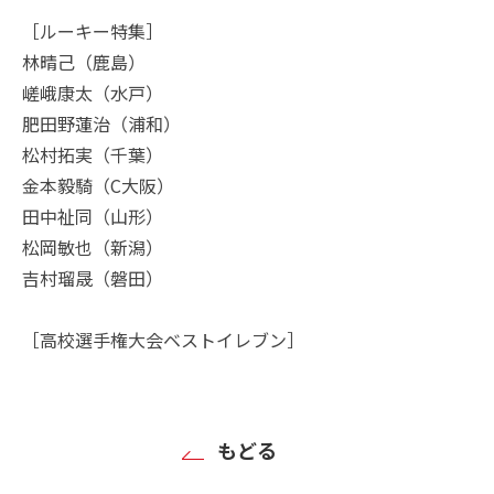
［ルーキー特集］
林晴己（鹿島）
嵯峨康太（水戸）
肥田野蓮治（浦和）
松村拓実（千葉）
金本毅騎（C大阪）
田中祉同（山形）
松岡敏也（新潟）
吉村瑠晟（磐田）
［高校選手権大会ベストイレブン］
もどる