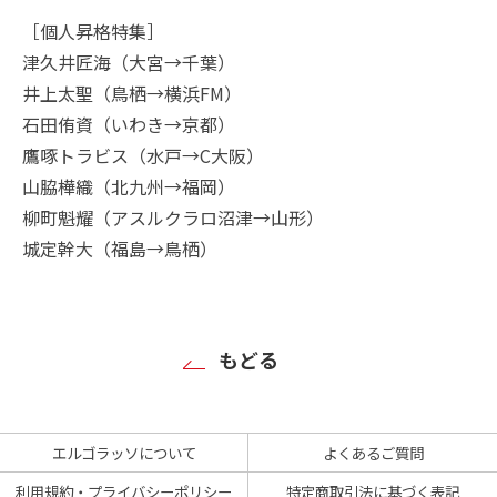
［個人昇格特集］
津久井匠海（大宮→千葉）
井上太聖（鳥栖→横浜FM）
石田侑資（いわき→京都）
鷹啄トラビス（水戸→C大阪）
山脇樺織（北九州→福岡）
柳町魁耀（アスルクラロ沼津→山形）
城定幹大（福島→鳥栖）
もどる
エルゴラッソについて
よくあるご質問
利用規約・プライバシーポリシー
特定商取引法に基づく表記