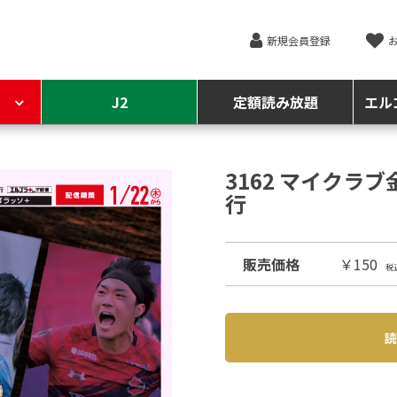
新規会員登録
J2
定額読み放題
エル
3162 マイクラブ
行
販売価格
￥150
税
読