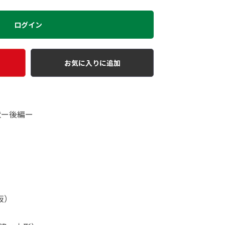
ログイン
お気に入りに追加
状ー後編ー
）
阪）