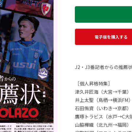
電子版を購入する
J2・J3番記者からの推薦
［個人昇格特集］
津久井匠海（大宮→千葉）
井上太聖（鳥栖→横浜FM
石田侑資（いわき→京都）
鷹啄トラビス（水戸→C大
山脇樺織（北九州→福岡）