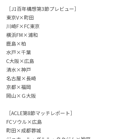
［J1百年構想第3節プレビュー］
東京V×町田
川崎F×FC東京
横浜FM×浦和
鹿島×柏
水戸×千葉
C大阪×広島
清水×神戸
名古屋×長崎
京都×福岡
岡山×Ｇ大阪
［ACLE第8節マッチレポート］
FCソウル×広島
町田×成都蓉城
ジョホール・ダルル・タクジム×神戸