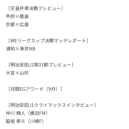
［天皇杯準決勝プレビュー］
甲府×鹿島
京都×広島
［WEリーグカップ決勝マッチレポート］
浦和×東京NB
［明治安田J2第33節プレビュー］
大宮×山形
［月間EGアワード（9月）］
［明治安田J1クライマックスインタビュー］
仲川 輝人（横浜FM）
脇坂 泰斗（川崎F）