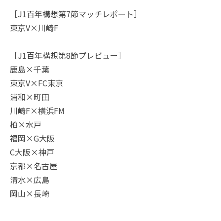
［J1百年構想第7節マッチレポート］
東京V×川崎F
［J1百年構想第8節プレビュー］
鹿島×千葉
東京V×FC東京
浦和×町田
川崎F×横浜FM
柏×水戸
福岡×G大阪
C大阪×神戸
京都×名古屋
清水×広島
岡山×長崎