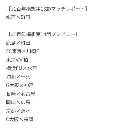
［J1百年構想第13節マッチレポート］
水戸×町田
［J1百年構想第14節プレビュー］
鹿島×町田
FC東京×川崎F
東京V×柏
横浜FM×水戸
浦和×千葉
G大阪×神戸
長崎×名古屋
岡山×広島
京都×清水
C大阪×福岡