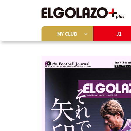
MY CLUB
J1