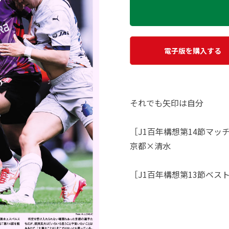
電子版を購入する
それでも矢印は自分
［J1百年構想第14節マッ
京都×清水
［J1百年構想第13節ベス