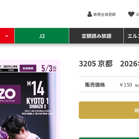
新規会員登録
J2
定額読み放題
エル
3205 京都 202
販売価格
￥150
税
読