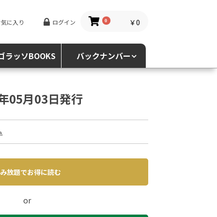
￥0
お気に入り
ログイン
0
ゴラッソBOOKS
バックナンバー
6年05月03日発行
込
み放題でお得に読む
or