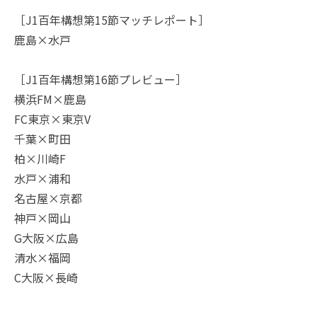
［J1百年構想第15節マッチレポート］
鹿島×水戸
［J1百年構想第16節プレビュー］
横浜FM×鹿島
FC東京×東京V
千葉×町田
柏×川崎F
水戸×浦和
名古屋×京都
神戸×岡山
G大阪×広島
清水×福岡
C大阪×長崎