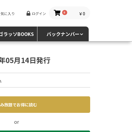
￥0
お気に入り
ログイン
0
ゴラッソBOOKS
バックナンバー
6年05月14日発行
込
み放題でお得に読む
or