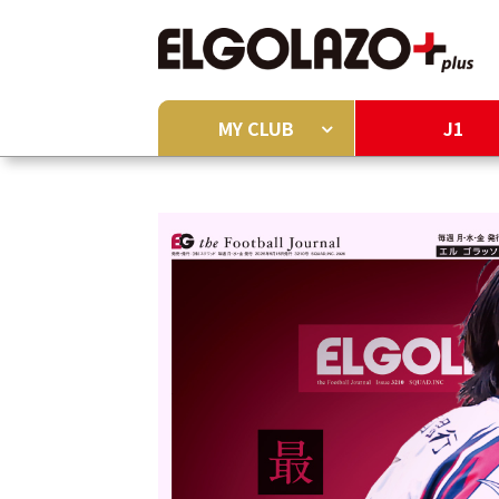
MY CLUB
J1