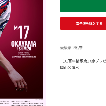
電子版を購入する
最後まで粘守
［J1百年構想第17節プレ
岡山×清水