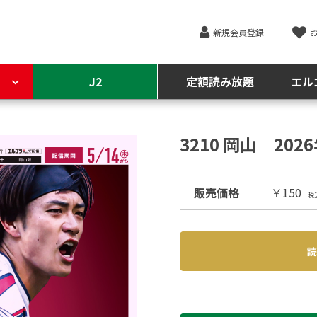
新規会員登録
J2
定額読み放題
エル
3210 岡山 202
販売価格
￥150
税
読