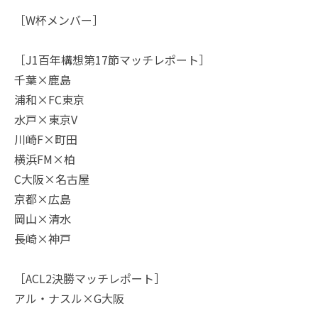
［W杯メンバー］
［J1百年構想第17節マッチレポート］
千葉×鹿島
浦和×FC東京
水戸×東京V
川崎F×町田
横浜FM×柏
C大阪×名古屋
京都×広島
岡山×清水
長崎×神戸
［ACL2決勝マッチレポート］
アル・ナスル×G大阪