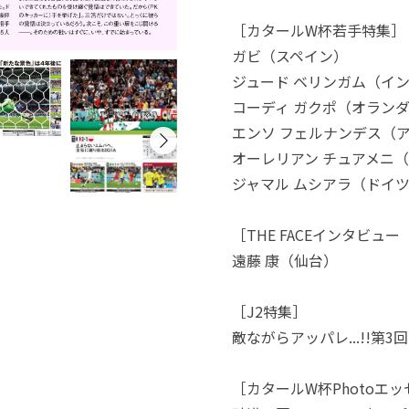
［カタールW杯若手特集］
ガビ（スペイン）
ジュード ベリンガム（イ
コーディ ガクポ（オラン
エンソ フェルナンデス（
オーレリアン チュアメニ
ジャマル ムシアラ（ドイ
［THE FACEインタビュー
遠藤 康（仙台）
［J2特集］
敵ながらアッパレ...!!第3回
［カタールW杯Photoエ