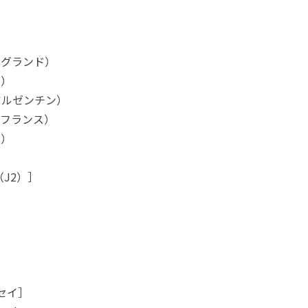
ングランド）
ダ）
アルゼンチン）
（フランス）
ツ）
（J2）］
ッセイ］