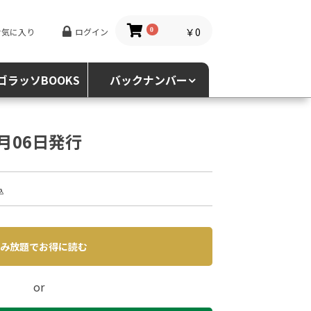
￥0
お気に入り
ログイン
0
ゴラッソBOOKS
バックナンバー
2月06日発行
込
み放題でお得に読む
or