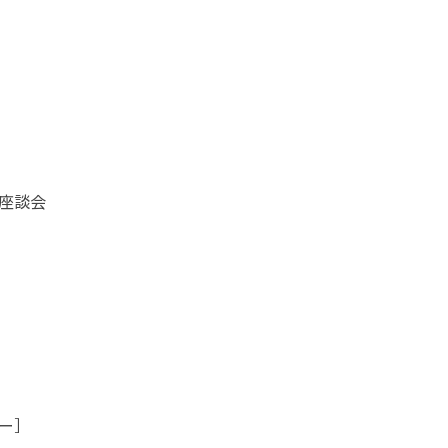
座談会
ー］