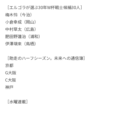
［エルゴラが選ぶ30年W杯戦士候補30人］
梅木怜（今治）
小倉幸成（岡山）
中村草太（広島）
肥田野蓮治（浦和）
伊澤璃来（鳥栖）
［助走のハーフシーズン。未来への通信簿］
京都
G大阪
C大阪
神戸
［水曜連載］