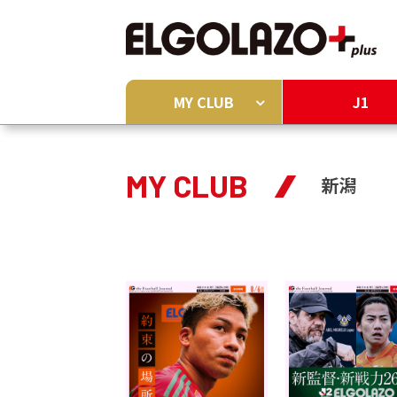
MY CLUB
J1
MY CLUB
新潟