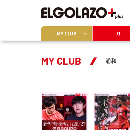
MY CLUB
J1
MY CLUB
浦和