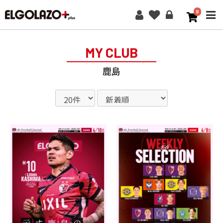
0
ME
MY CLUB
鹿島