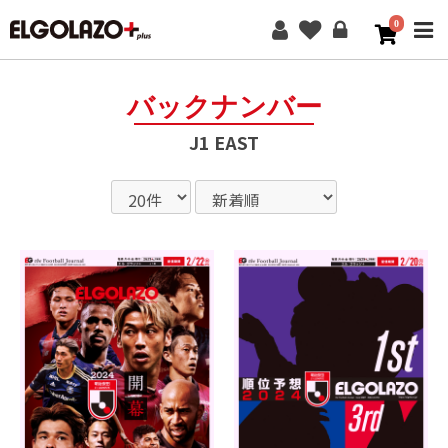
0
ME
バックナンバー
J1 EAST