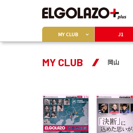
MY CLUB
J1
MY CLUB
岡山