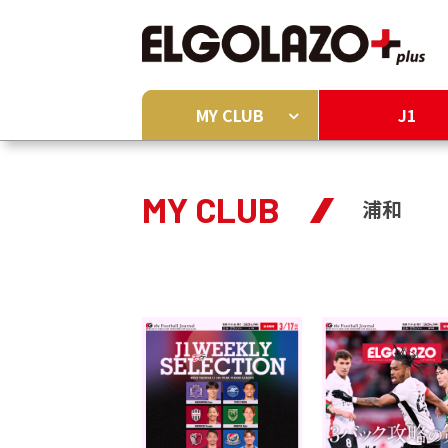
MY CLUB
J1
MY CLUB
浦和