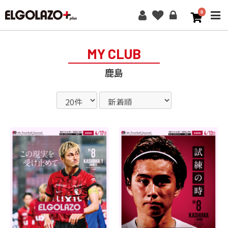
0
ME
MY CLUB
鹿島